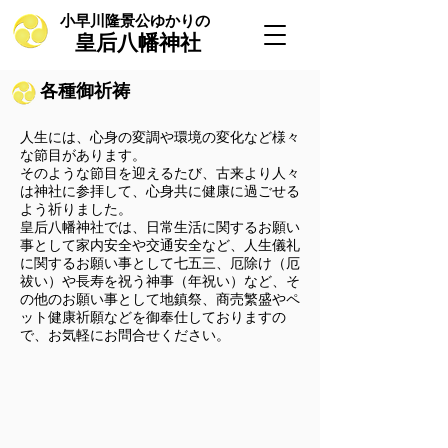
小早川隆景公ゆかりの
皇后八幡神社
​各種御祈祷
人生には、心身の変調や環境の変化など様々
な節目があります。
そのような節目を迎えるたび、古来より人々
は神社に参拝して、心身共に健康に過ごせる
よう祈りました。
皇后八幡神社では、日常生活に関するお願い
事として家内安全や交通安全など、人生儀礼
に関するお願い事として七五三、厄除け（厄
祓い）や長寿を祝う神事（年祝い）など、そ
の他のお願い事として地鎮祭、商売繁盛やペ
ット健康祈願などを御奉仕しておりますの
で、お気軽にお問合せください。