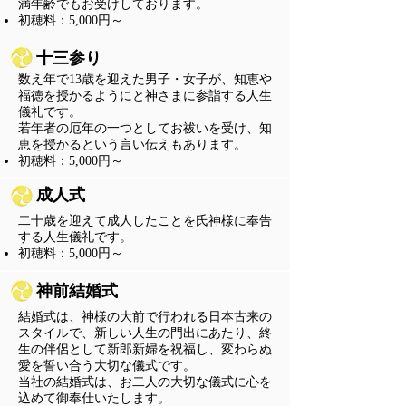
満年齢でもお受けしております。
​初穂料：5,000円～
十三参り
数え年で13歳を迎えた男子・女子が、知恵や
福徳を授かるようにと神さまに参詣する人生
儀礼です。
若年者の厄年の一つとしてお祓いを受け、知
恵を授かるという言い伝えもあります。
​初穂料：5,000円～
​成人式
二十歳を迎えて成人したことを氏神様に奉告
する人生儀礼です。
​初穂料：5,000円～
神前結婚式
結婚式は、神様の大前で行われる日本古来の
スタイルで、新しい人生の門出にあたり、終
生の伴侶として新郎新婦を祝福し、変わらぬ
愛を誓い合う大切な儀式です。
当社の結婚式は、お二人の大切な儀式に心を
込めて御奉仕いたします。