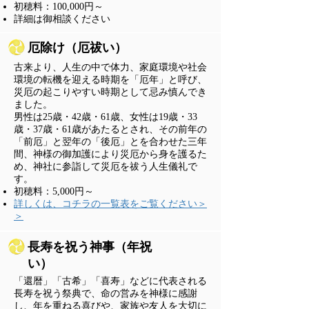
​初穂料：100,000円～
​詳細は御相談ください
厄除け（厄祓い）
古来より、人生の中で体力、家庭環境や社会
環境の転機を迎える時期を「厄年」と呼び、
災厄の起こりやすい時期として忌み慎んでき
ました
。
男性は25歳・42歳・61歳、女性は19歳・33
歳・37歳・61歳があたるとされ、その前年の
「前厄」と
翌年の
「後厄」とを
合わせた三年
間、神様の御加護により災厄から身を護るた
め、神社に参詣して災厄を祓う人生儀礼で
す。
​初穂料：5,000円～
​詳しくは、コチラの一覧表をご覧ください＞
＞
​長寿を祝う神事（年祝
い）
「還暦」「古希」「喜寿」などに代表される
長寿を祝う祭典で、命の営みを神様に感謝
し、年を重ねる喜びや、家族や友人を大切に