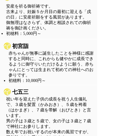
​安産を祈る御祈祷です。
古来より、妊娠５か月目の最初に迎える「戌
の日」に安産祈願をする風習があります。
御無理はなさらず、体調と相談されての御祈
祷を御計画ください。
​初穂料：5,000円～
初宮詣
赤ちゃんが無事に誕生したことを神様に感謝
すると同時に、これからも健やかに成長でき
るように御守りいただけるように願う、赤ち
ゃんにとっては生まれて初めての神社へのお
参りです。
​初穂料：10,000円～
七五三
祝い年を迎えた子供の成長を祝う人生儀礼
で、３歳を髪置（かみおき）、５歳を袴着
（はかまぎ）、７歳を帯解（おびとき）と言
います。
男の子は３歳と５歳で
、女の子は３歳と７歳
で神社にお参りします。
数え年でお祝いするのが本来の風習ですが、