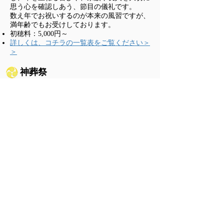
思う心を確認しあう、節目の儀礼です。
数え年でお祝いするのが本来の風習ですが、
満年齢でもお受けしております。
​初穂料：5,000円～
詳しくは、コチラの一覧表をご覧ください＞
＞
​神葬祭
神道は現世(うつしよ)を第一に考えます。
人が亡くなった後も、霊魂は不滅であり、祀
られて鎮まった“みたま“は子孫を見守る祖霊
となります。
葬祭では、故人の生前の功績を讃え、遺徳を
偲び丁寧にお祀りいたします。
​初穂料：200,000円～
​詳細は御相談ください
地鎮祭
建物の新築や土木工事の起工の際などは、そ
の土地の神様を祀り、工事の安全進行・完了
を土地建物が末長く安全堅固であることを祈
願するために行われるお祭りです。
井神祭（埋井祭）も同時に承ります。