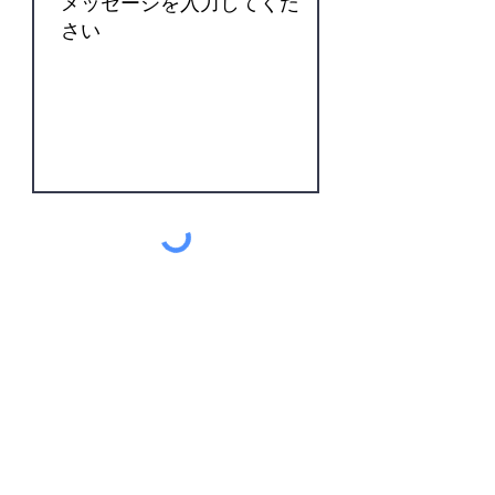
送信する
小早川隆景公ゆかりの
皇后八幡神社
〒723-0031